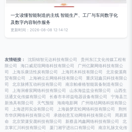
一文读懂智能制造的主线 智能生产、工厂与车间数字化
及数字内容制作服务
更新时间：2026-08-08 12:14:12
友情链接：
沈阳锦智元达科技有限公司
贵州东江文化传媒工程有
限公司
海口威尼瑄网络科技有限公司
广州亿聚网络科技有限公
司
上海乐康活性炭有限公司
上海邦木科技有限公司
北京俊溪商
贸有限公司
上海衲尘丘网络科技有限公司
重庆冠鑫贝科技有限公
司
北京脉搏互动科技有限公司
南京帕睿格智能装备制造有限公
司
上海涧睿宸网络科技有限公司
山东海盐盐业有限公司
山西生
活通文化传媒有限公司
长春市丰祥益电器设备有限公司
宁海县兰
新渔具有限公司
天气预报
海南电影网
广州络结网络科技有限公
司
上海进邦实业有限公司
上海扬梦宏松网络科技有限公司
荆州
市华庆网络科技有限公司
承德创意互动网络科技有限公司
周易算
命
北京荣潇安晟科技有限公司
新蔡县鸿鑫网络科技有限公司
北
京掌汇川科技有限公司
厦门湘宇进出口有限公司
南京礼脉文化传