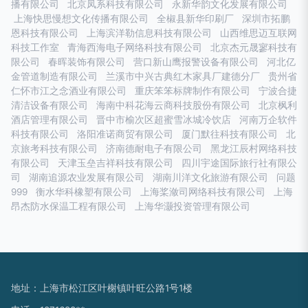
播有限公司
北京凤系科技有限公司
永新华韵文化发展有限公司
上海快思慢想文化传播有限公司
全椒县新华印刷厂
深圳市拓鹏
恩科技有限公司
上海滨洋勒信息科技有限公司
山西维思迈互联网
科技工作室
青海西海电子网络科技有限公司
北京杰元晟寥科技有
限公司
春晖装饰有限公司
营口新山鹰报警设备有限公司
河北亿
金管道制造有限公司
兰溪市中兴古典红木家具厂建德分厂
贵州省
仁怀市江之念酒业有限公司
重庆笨笨标牌制作有限公司
宁波合捷
清洁设备有限公司
海南中科花海云商科技股份有限公司
北京枫利
酒店管理有限公司
晋中市榆次区超蜜雪冰城冷饮店
河南万企软件
科技有限公司
洛阳准诺商贸有限公司
厦门默往科技有限公司
北
京旅考科技有限公司
济南德耐电子有限公司
黑龙江辰村网络科技
有限公司
天津玉垒吉祥科技有限公司
四川宇途国际旅行社有限公
司
湖南追源农业发展有限公司
湖南川洋文化旅游有限公司
问题
999
衡水华科橡塑有限公司
上海桨潋司网络科技有限公司
上海
昂杰防水保温工程有限公司
上海华灏投资管理有限公司
地址：上海市松江区叶榭镇叶旺公路1号1楼